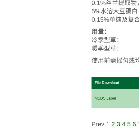
0.1%丝兰提取
5%水溶大豆蛋
0.15%单糖及复
用量：
冷季型草： 每
暖季型草： 每
使用前需摇匀或
File Download
MSDS Label
Prev
1
2
3
4
5
6