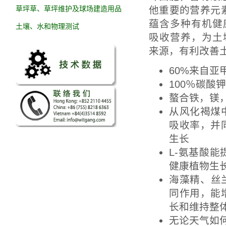
草坪草、草坪维护及球场建造用品
他重要的营养元
蕴含多种有机健
土壤、水和物理测试
吸收营养，为土
来源，有利改善
60%来自亚
100％碳
螯合铁，镁
从风化褐煤
吸收率，并
生长
L-氨基酸
健康植物生
海藻精、丝
同作用，能
长和维持整
无论天气如