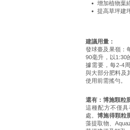
增加植物葉
提高草坪建
建議用量：
發球臺及果嶺：每
90毫升，以1:
據需要，每2-4
與大部分肥料及
使用前需搖勻。
還有：博施顆粒肥 4-
這種配方不僅具
處。
博施得顆粒肥 4
藻提取物、Aqu