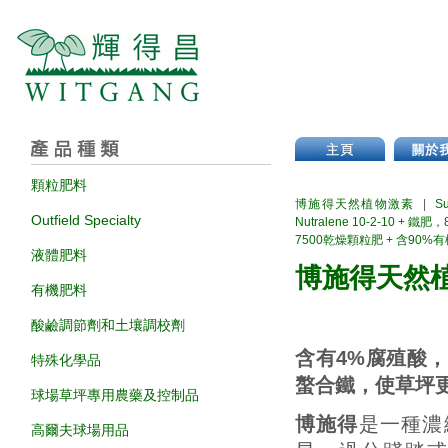
顆粒肥料
博施得天然植物激素
|
S
Outfield Specialty
Nutralene 10-2-10 + 
7500乾燥顆粒肥 + 含90
液體肥料
博施得天然
有機肥料
酸鹼調節劑和土壤調校劑
含有4%腐殖酸，
特殊化學品
螯合鐵，使草坪
球場草坪專用農藥及控制品
博施得
是一種濃
高爾夫球場用品