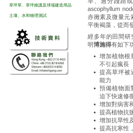
旱、過分踐踏
草坪草、草坪維護及球場建造用品
ascophyll
土壤、水和物理測試
赤黴素及微量元
平衡褐藻，從而
經多年的田間研
明
博施得
有如下
增加植物根
不引起瘋長
提高草坪被
能力
預備植物面
迫下快速修
增加對病害
提高植物抗
增加抗旱性
提高抗寒性