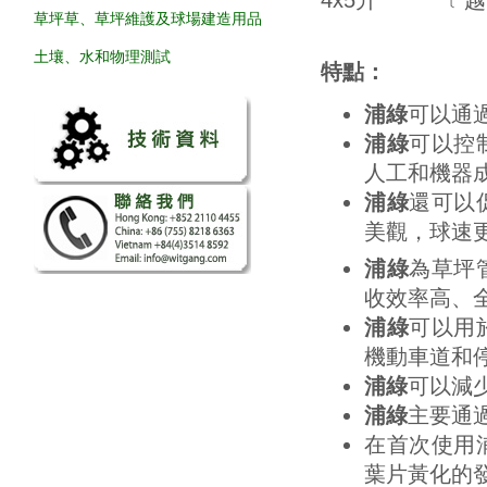
4x5升 ﹝越
草坪草、草坪維護及球場建造用品
土壤、水和物理測試
特點：
浦綠
可以通
浦綠
可以控
人工和機器
浦綠
還可以
美觀，球速
浦綠
為草坪
收效率高、
浦綠
可以用
機動車道和
浦綠
可以減
浦綠
主要通
在首次使用
葉片黃化的