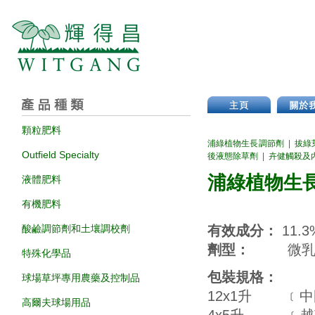
顆粒肥料
浦綠植物生長調節劑
|
拔綠
Outfield Specialty
後液態除草劑
|
​卉健觸殺及
浦綠植物生
液體肥料
有機肥料
酸鹼調節劑和土壤調校劑
有效成分：
11.
劑型：
微
特殊化學品
包裝規格：
球場草坪專用農藥及控制品
12x1升 ﹝
高爾夫球場用品