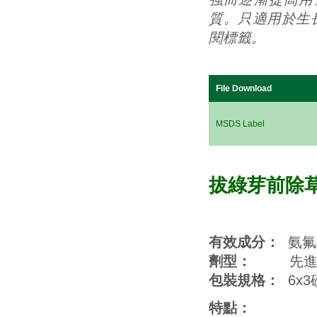
質。只適用於生
閱標籤。
File Download
MSDS Label
拔綠芽前除
有效成分：
氨氟
劑型：
先進的
包裝規格：
6x3
特點：