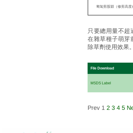
匍匐剪股穎（修剪高度
只要總用量不超
在雜草種子萌芽
除草劑使用效果
File Download
MSDS Label
Prev
1
2
3
4
5
Ne