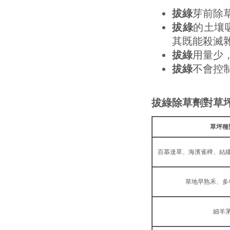
拔綠
芽前除
拔綠
的土壤
其既能殺滅
拔綠
用量少
拔綠
不會控
拔綠除草劑對草
草坪種
百慕達草、海濱雀稗、結
草地早熟禾、多
細羊