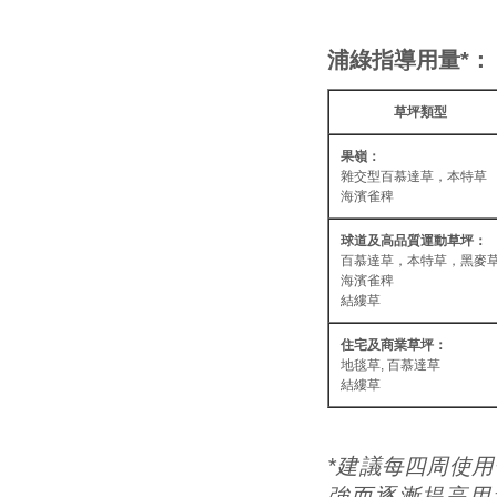
浦綠指導用量*：
草坪類型
果嶺：
雜交型百慕達草，本特草
海濱雀稗
球道及高品質運動草坪：
百慕達草，本特草，黑麥
海濱雀稗
結縷草
住宅及商業草坪：
地毯草, 百慕達草
結縷草
*建議每四周使
強而逐漸提高用