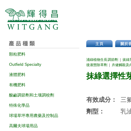
顆粒肥料
浦綠植物生長調節劑
|
拔綠
Outfield Specialty
後液態除草劑
|
​卉健觸殺及
抹綠選擇性
液體肥料
有機肥料
酸鹼調節劑和土壤調校劑
有效成分：
三
特殊化學品
劑型：
乳
球場草坪專用農藥及控制品
高爾夫球場用品