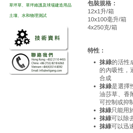
包裝規格：
草坪草、草坪維護及球場建造用品
12x1升/箱
土壤、水和物理測試
10x100毫升
4x250克/
特性：
抹綠
的活性
的內吸性，
合成
抹綠
是選擇
油莎草、香
可控制或抑
抹綠
只能用
抹綠
可以除
抹綠
可以迅