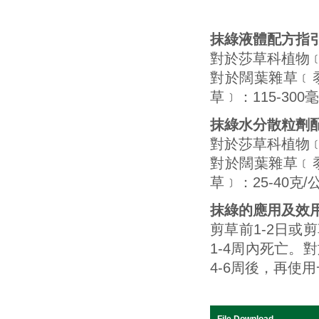
抹綠液體配方指
對於莎草科植物﹝
對於闊葉雜草﹝
草﹞：115-300
抹綠水分散粒劑
對於莎草科植物﹝
對於闊葉雜草﹝
草﹞：25-40克/
抹綠的應用及效
剪草前1-2日
1-4周內死亡
4-6周後，再使