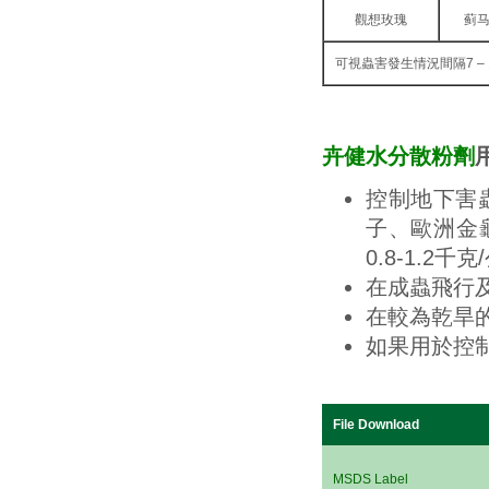
觀想玫瑰
蓟
可視蟲害發生情況間隔7 – 
卉健水分散粉劑
控制地下害
子、歐洲金
0.8-1.2千克
在成蟲飛行
在較為乾旱
如果用於控
File Download
MSDS Label