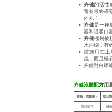
卉健
的活性
奮並最終導致
內死亡
卉健
是一種
器和咀嚼口
卉健
極易被
水沖刷，有
當施用在土
蟲，而且極
卉健對白蠐
卉健液體配方
用
作物﹝或範圍﹞
防治
觀想菊花
蚜