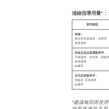
浦綠指導用量*：
草坪類型
果嶺：
雜交型百慕達草，本特草
海濱雀稗
球道及高品質運動草坪：
百慕達草，本特草，黑麥
海濱雀稗
結縷草
住宅及商業草坪：
地毯草, 百慕達草
結縷草
*建議每四周使
強而逐漸提高用