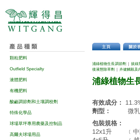
顆粒肥料
浦綠植物生長調節劑
|
拔綠
Outfield Specialty
後液態除草劑
|
​卉健觸殺及
浦綠植物生
液體肥料
有機肥料
酸鹼調節劑和土壤調校劑
有效成分：
11.
劑型：
微
特殊化學品
包裝規格：
球場草坪專用農藥及控制品
12x1升 ﹝
高爾夫球場用品