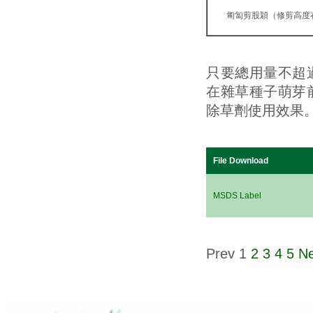
匍匐剪股穎（修剪高度
只要總用量不超
在雜草種子萌芽
除草劑使用效果
File Download
MSDS Label
Prev
1
2
3
4
5
Ne