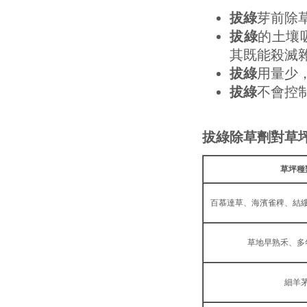
拔綠
芽前除
拔綠
的土壤
其既能殺滅
拔綠
用量少
拔綠
不會控
拔綠除草劑對草
草坪種
百慕達草、海濱雀稗、結
草地早熟禾、多
細羊