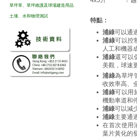
4x5升 ﹝越
草坪草、草坪維護及球場建造用品
土壤、水和物理測試
特點：
浦綠
可以通
浦綠
可以控
人工和機器
浦綠
還可以
美觀，球速
浦綠
為草坪
收效率高、
浦綠
可以用
機動車道和
浦綠
可以減
浦綠
主要通
在首次使用
葉片黃化的