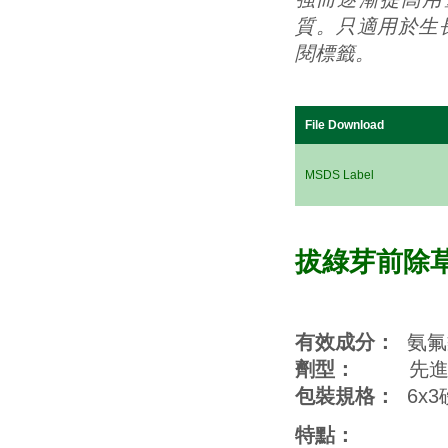
質。只適用於生
閱標籤。
File Download
MSDS Label
拔綠芽前除
有效成分：
氨氟
劑型：
先進的
包裝規格：
6x3
特點：