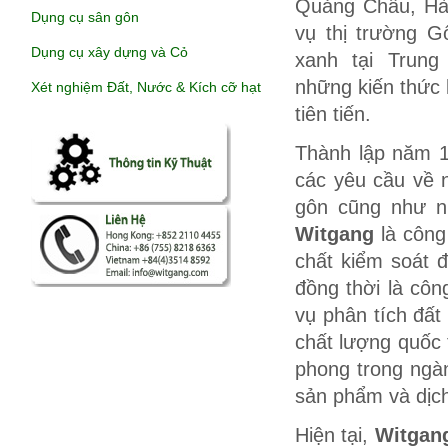
Quảng Châu, Hà
Dụng cụ sân gôn
vụ thị trường G
Dụng cụ xây dựng và Cỏ
xanh tại Trun
những kiến thức 
Xét nghiệm Đất, Nước & Kích cỡ hạt
tiên tiến.
Thành lập năm 
các yêu cầu về 
gôn cũng như n
Witgang
là công
chất kiểm soát 
đồng thời là côn
vụ phân tích đất
chất lượng quốc t
phong trong ngàn
sản phẩm và dịch
Hiện tại,
Witgan